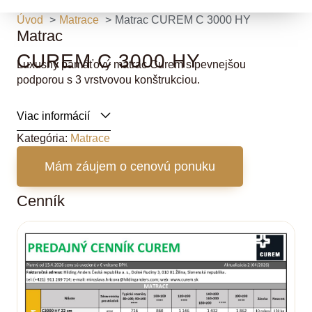
Úvod
Matrace
Matrac CUREM C 3000 HY
Matrac
CUREM C 3000 HY
Luxusný pamäťový matrac Curem s pevnejšou
podporou s 3 vrstvovou konštrukciou.
Viac informácií
Kategória:
Matrace
Mám záujem o cenovú ponuku
Cenník