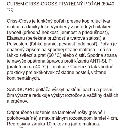
CUREM CRISS-CROSS PRATEĽNÝ POŤAH (60/40
°C)
Criss-Cross je funkčný poťah presne kopírujúci tvar
matraca a krivky tela. Vyrobený z prírodných vlákien
Lyocell (prírodná hebkosť, jemnosť a priedušnosť),
Elastanu (perfektná pružnosť a tvarová stálosť) a
Polyesteru (ľahké pranie, pevnosť, odolnosť). Poťah je
opatrený zipsom na spodnej strane matraca – dá sa
ľahko zvliecť a prať (60 °C) alebo čistiť. Spodná strana
je navyše opatrená úpravou proti kĺzaniu ANTI-SLIP
(prateľnou na 40 °C) – matrace Curem sú tak vhodné
prakticky pre akékoľvek základne postelí, vrátane
kontinentálnych.
SANIGUARD potláča výskyt baktérií, pachu a plesní,
čím výrazne redukuje výskyt roztočov a väčšiny ďalších
alergénov.
Odporučené uloženie na lamelové rošty (pevné i
polohovateľné) s maximálnym rozostupom lamiel 4 cm.
Regresívna záruka 10 rokov na jadro matraca.