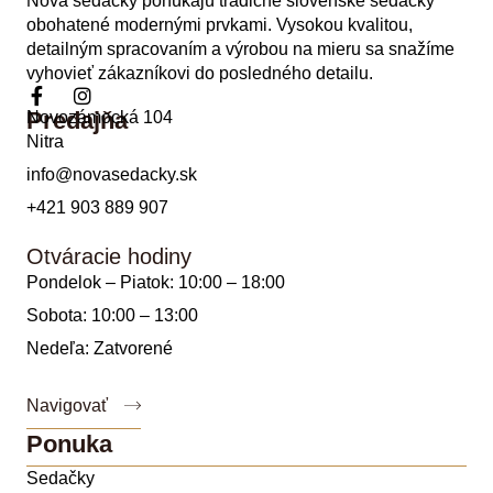
Nova sedačky ponúkajú tradičné slovenské sedačky
obohatené modernými prvkami. Vysokou kvalitou,
detailným spracovaním a výrobou na mieru sa snažíme
vyhovieť zákazníkovi do posledného detailu.
Predajňa
Novozámocká 104
Nitra
info@novasedacky.sk
+421 903 889 907
Otváracie hodiny
Pondelok – Piatok: 10:00 – 18:00
Sobota: 10:00 – 13:00
Nedeľa: Zatvorené
Navigovať
Ponuka
Sedačky