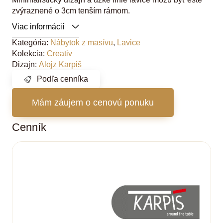
zvýraznené o 3cm tenším rámom.
Viac informácií
Kategória:
Nábytok z masívu
,
Lavice
Kolekcia:
Creativ
Dizajn:
Alojz Karpiš
Podľa cenníka
Mám záujem o cenovú ponuku
Cenník