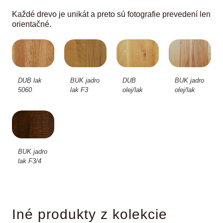
Každé drevo je unikát a preto sú fotografie prevedení len
orientačné.
DUB lak
BUK jadro
DUB
BUK jadro
5060
lak F3
olej/lak
olej/lak
BUK jadro
lak F3/4
Iné produkty z kolekcie