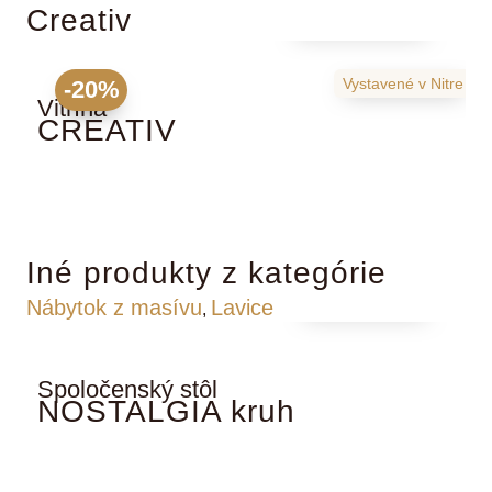
Creativ
2282
€
2853
€
Vystavené
v Nitre
-20%
Vitrína
K
CREATIV
Iné produkty z kategórie
Podľa cenníka
Nábytok z masívu
Lavice
,
Spoločenský stôl
K
NOSTALGIA kruh