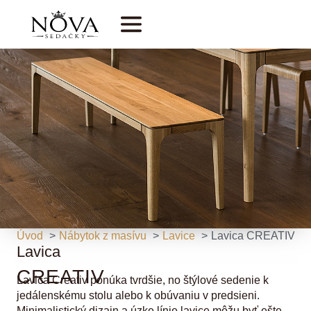
Úvod
Nábytok z masívu
Lavice
Lavica CREATIV
Lavica
CREATIV
Lavica Creativ ponúka tvrdšie, no štýlové sedenie k
jedálenskému stolu alebo k obúvaniu v predsieni.
Minimalistický dizajn a úzke línie lavice môžu byť ešte