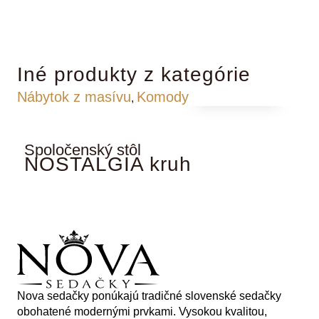
Iné produkty z kategórie
Podľa cenníka
Nábytok z masívu
Komody
,
Spoločenský stôl
K
NOSTALGIA kruh
Nova sedačky ponúkajú tradičné slovenské sedačky
obohatené modernými prvkami. Vysokou kvalitou,