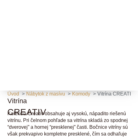
Úvod
Nábytok z masívu
Komody
Vitrína CREATIV
Vitrína
CREATIV
Kolekcia Creativ obsahuje aj vysokú, nápadito riešenú
vitrínu. Pri čelnom pohľade sa vitrína skladá zo spodnej
“dverovej” a hornej “presklenej” časti. Bočnice vitríny sú
však prekvapivo kompletne presklené, čím sa odhaľuje