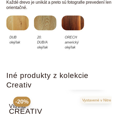
Každé drevo je unikát a preto sú fotografie prevedení len
orientačné.
DUB
20.
ORECH
olej/lak
DUB/A
americký
olej/lak
olej/lak
Iné produkty z kolekcie
Creativ
2282
€
2853
€
Vystavené
v Nitre
-20%
Vitrína
K
CREATIV