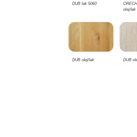
ORECH 
DUB lak 5060
olej/lak
DUB ole
DUB olej/lak