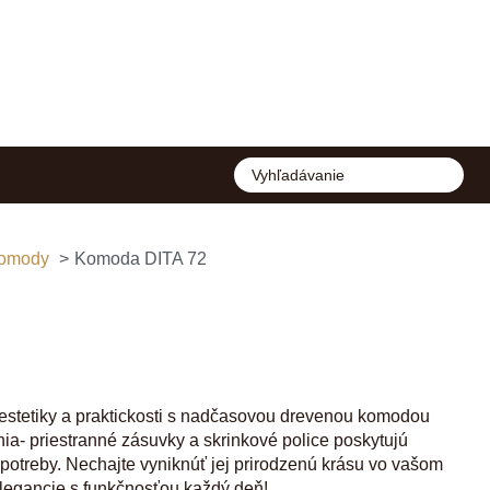
omody
Komoda DITA 72
estetiky a praktickosti s nadčasovou drevenou komodou
ia- priestranné zásuvky a skrinkové police poskytujú
 potreby. Nechajte vyniknúť jej prirodzenú krásu vo vašom
elegancie s funkčnosťou každý deň!