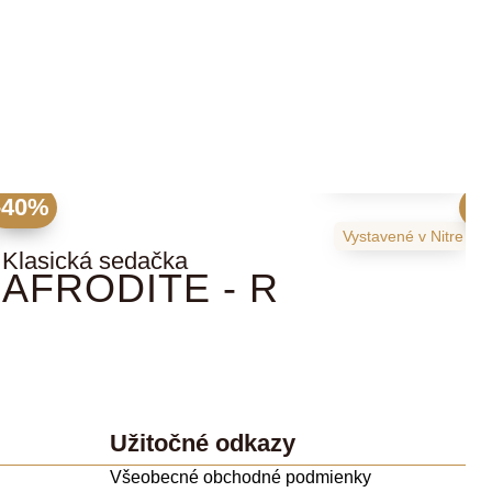
2979
€
4965
€
-40%
-
Vystavené
v Nitre
Klasická sedačka
V
AFRODITE - R
Užitočné odkazy
Všeobecné obchodné podmienky