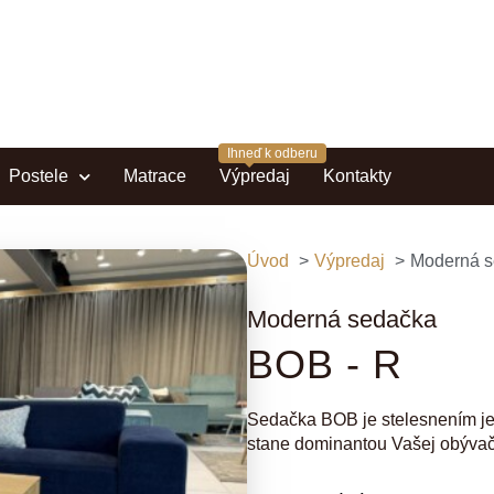
Postele
Matrace
Výpredaj
Kontakty
Úvod
Výpredaj
Moderná 
Moderná sedačka
BOB - R
Sedačka BOB je stelesnením je
stane dominantou Vašej obývač