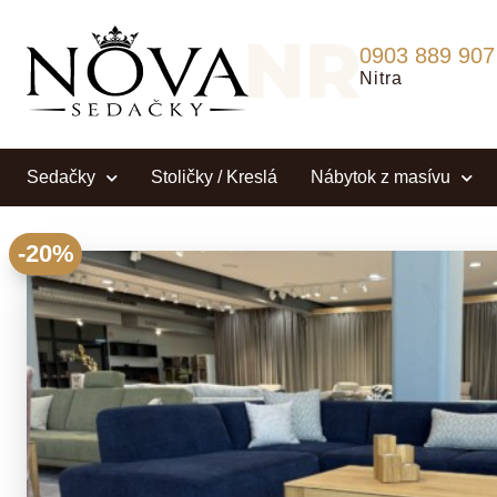
0903 889 907
Nitra
Sedačky
Stoličky / Kreslá
Nábytok z masívu
-20%