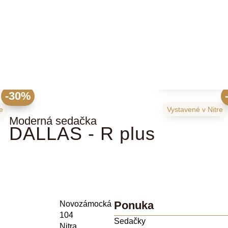
1775
€
€
2533
€
-30%
re
Vystavené
v Nitre
Moderná sedačka
DALLAS - R plus
Ponuka
Novozámocká
104
Sedačky
Nitra