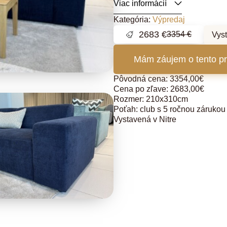
Viac informácií
Kategória:
Výpredaj
2683
€
3354
€
Vys
Mám záujem o tento p
Pôvodná cena: 3354,00€
Cena po zľave: 2683,00€
Rozmer: 210x310cm
Poťah: club s 5 ročnou zárukou
Vystavená v Nitre