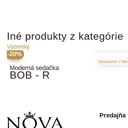
Iné produkty z kategórie
2683
€
3354
Výpredaj
-20%
Vystavené
v Nit
Moderná sedačka
BOB - R
Predajňa