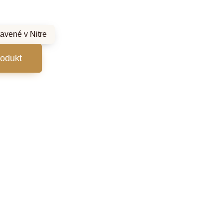
tavené
v Nitre
rodukt