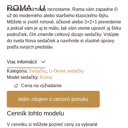
ROMA - U
Klasika, ktorá nikdy nezostarne. Roma vám zapadne či
už do moderného alebo staršieho klasického štýlu.
Môžete si zvoliť rohové, účkové alebo 3+2+1 prevedenie
a pokiaľ vám je aj to málo, tak vám vieme upraviť aj šírku
područiek, čím zmeníte celkový dizajn sedačky. Vstúpte
do sveta Nova sedačiek a navrhnite si vlastné úpravy
podľa svojich predstáv.
Viac informácií
Kategória:
Sedačky
,
U-čkové sedačky
Model sedačky:
Roma
Cena na vyžiadanie
Mám záujem o cenovú ponuku
Cenník tohto modelu
V cenníku si môžete pozrieť ceny za vybrané