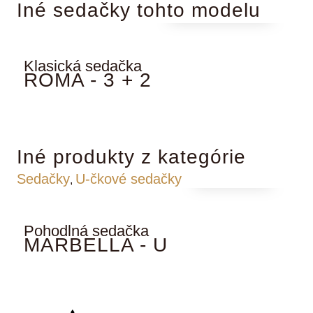
Iné sedačky tohto modelu
Cena na vyžiadanie
Klasická sedačka
K
ROMA - 3 + 2
Iné produkty z kategórie
Na vyžiadanie
Sedačky
U-čkové sedačky
,
Pohodlná sedačka
P
MARBELLA - U