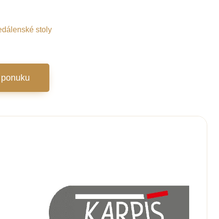
edálenské stoly
 ponuku