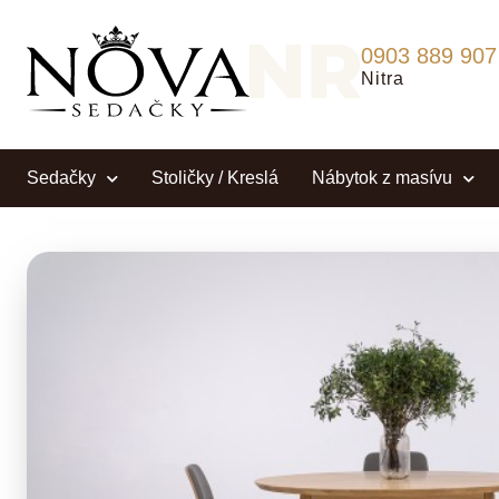
0903 889 907
Nitra
Sedačky
Stoličky / Kreslá
Nábytok z masívu