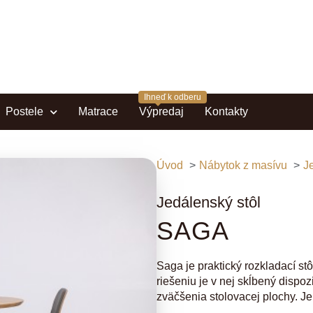
Postele
Matrace
Výpredaj
Kontakty
Úvod
Nábytok z masívu
J
Jedálenský stôl
SAGA
Saga je praktický rozkladací s
riešeniu je v nej skĺbený dispo
zväčšenia stolovacej plochy. Je 