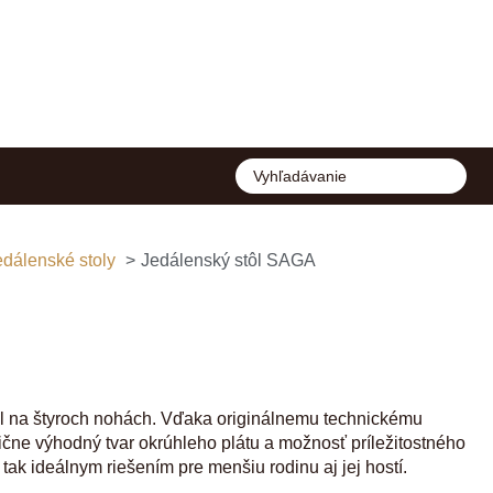
edálenské stoly
Jedálenský stôl SAGA
tôl na štyroch nohách. Vďaka originálnemu technickému
zične výhodný tvar okrúhleho plátu a možnosť príležitostného
tak ideálnym riešením pre menšiu rodinu aj jej hostí.