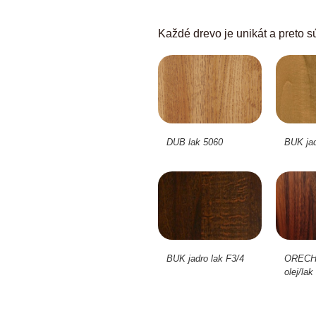
Každé drevo je unikát a preto sú
DUB lak 5060
BUK jad
BUK jadro lak F3/4
ORECH 
olej/lak